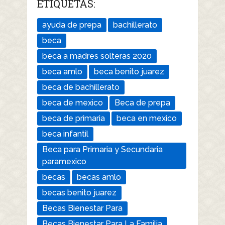
ETIQUETAS:
ayuda de prepa
bachillerato
beca
beca a madres solteras 2020
beca amlo
beca benito juarez
beca de bachillerato
beca de mexico
Beca de prepa
beca de primaria
beca en mexico
beca infantil
Beca para Primaria y Secundaria
paramexico
becas
becas amlo
becas benito juarez
Becas Bienestar Para
Becas Bienestar Para La Familia