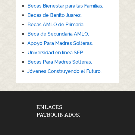
Becas Bienestar para las Familias.
Becas de Benito Juarez.
Becas AMLO de Primaria.
Beca de Secundaria AMLO.
Apoyo Para Madres Solteras.
Universidad en línea SEP.
Becas Para Madres Solteras.
Jóvenes Construyendo el Futuro.
ENLACES
PATROCINADOS: