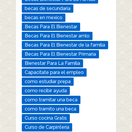
becas de secundaria
becas en mexico
Becas Para El Bienestar
Becas Para El Bienestar amlo
Becas Para El Bienestar de la familia
Becas Para El Bienestar Primaria
Bienestar Para La Familia
Capacítate para el empleo
como estudiar prepa
como recibir ayuda
como tramitar una beca
como tramito una beca
Curso cocina Gratis
Curso de Carpintería