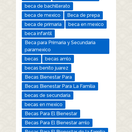
beca de bachillerato
beca de mexico
Beca de prepa
beca de primaria
beca en mexico
beca infantil
Beca para Primaria y Secundaria
paramexico
becas
becas amlo
becas benito juarez
Becas Bienestar Para
Becas Bienestar Para La Familia
becas de secundaria
becas en mexico
Becas Para El Bienestar
Becas Para El Bienestar amlo
Becas Para El Bienestar de la familia