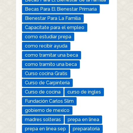
Becas Para El Bienestar Primaria
Bienestar Para La Familia
Capacítate para el empleo
como estudiar prepa
como recibir ayuda
como tramitar una beca
como tramito una beca
Curso cocina Gratis
Curso de Carpintería
Curso de cocina
curso de ingles
Fundación Carlos Slim
gobierno de mexico
madres solteras
prepa en linea
prepa en linea sep
preparatoria