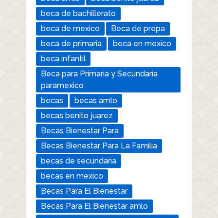
beca de bachillerato
beca de mexico
Beca de prepa
beca de primaria
beca en mexico
beca infantil
Beca para Primaria y Secundaria
paramexico
becas
becas amlo
becas benito juarez
Becas Bienestar Para
Becas Bienestar Para La Familia
becas de secundaria
becas en mexico
Becas Para El Bienestar
Becas Para El Bienestar amlo