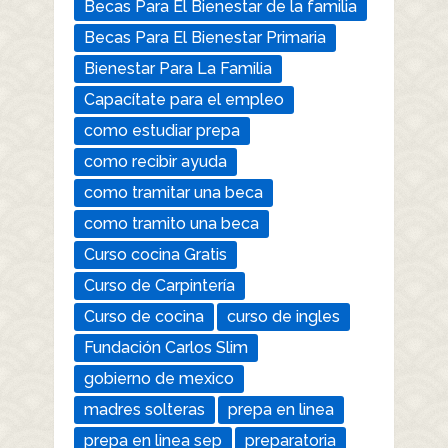
Becas Para El Bienestar de la familia
Becas Para El Bienestar Primaria
Bienestar Para La Familia
Capacítate para el empleo
como estudiar prepa
como recibir ayuda
como tramitar una beca
como tramito una beca
Curso cocina Gratis
Curso de Carpintería
Curso de cocina
curso de ingles
Fundación Carlos Slim
gobierno de mexico
madres solteras
prepa en linea
prepa en linea sep
preparatoria