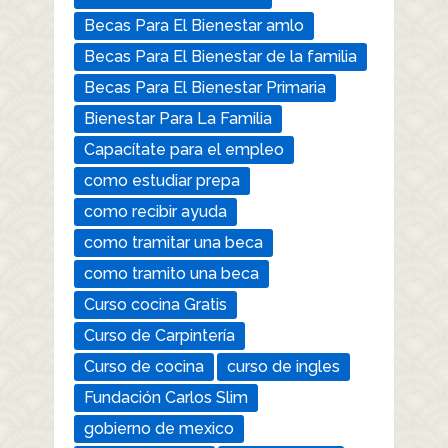
Becas Para El Bienestar amlo
Becas Para El Bienestar de la familia
Becas Para El Bienestar Primaria
Bienestar Para La Familia
Capacítate para el empleo
como estudiar prepa
como recibir ayuda
como tramitar una beca
como tramito una beca
Curso cocina Gratis
Curso de Carpintería
Curso de cocina
curso de ingles
Fundación Carlos Slim
gobierno de mexico