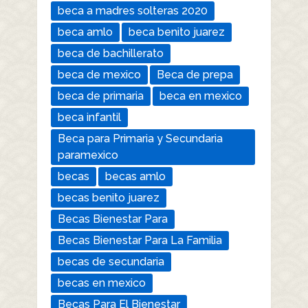
beca a madres solteras 2020
beca amlo
beca benito juarez
beca de bachillerato
beca de mexico
Beca de prepa
beca de primaria
beca en mexico
beca infantil
Beca para Primaria y Secundaria
paramexico
becas
becas amlo
becas benito juarez
Becas Bienestar Para
Becas Bienestar Para La Familia
becas de secundaria
becas en mexico
Becas Para El Bienestar