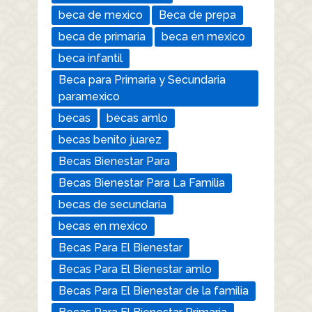
beca de mexico
Beca de prepa
beca de primaria
beca en mexico
beca infantil
Beca para Primaria y Secundaria
paramexico
becas
becas amlo
becas benito juarez
Becas Bienestar Para
Becas Bienestar Para La Familia
becas de secundaria
becas en mexico
Becas Para El Bienestar
Becas Para El Bienestar amlo
Becas Para El Bienestar de la familia